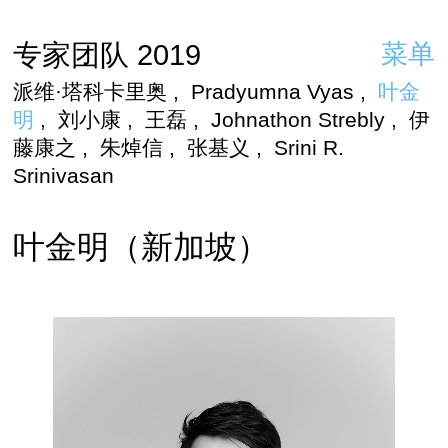
专家团队 2019
菜单
派维·塔科卡里奥
,
Pradyumna Vyas
,
叶金
明
,
刘小康
,
王磊
,
Johnathon Strebly
,
伊
藤康之
,
朱焯信
,
张基义
,
Srini R.
Srinivasan
叶金明（新加坡）