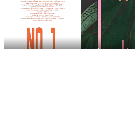
书籍集合全球四大洲11位不同国家和地区的联合策展人，以“上海”为
主题进行海报创作，共有20余个国家的100余位设计师参展。其中，
包含20余位AGI会员设计师作为中坚力量，亦有诸多年轻设计新锐为
展览贡献先锋的创意力和表现力。书籍以11位策展人为板块，分为
11本海报分册，无装订，保留海报自身的完整度，海报背面则呈现
严谨与自由交织的网格系统。海报作为开放的信息载体，拥有任意的
传播身份和手段，海报是自由的！不应被拘束于书籍本身。