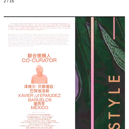
2
/
15