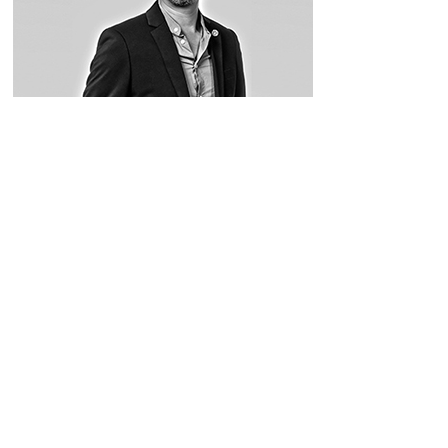
朱焯信
澳门设计师协会会长（2018﹣2020）
澳门设计中心创办人及董事
上海大学上海美术学院客座教授
朱焯信，澳门设计师协会会长（2018﹣2020）、澳门设计中心创办
人及董事。1990年起于“视觉艺术学院勃度罗版画工作室”学习版画，
1998年初毕业于“澳门理工学院艺术高等学校”平面设计系第一届学士
学位课程及2008年获香港岭南大学文化研究系硕士课程。大学毕业
后曾任广告公司美术指导，1999年初进入政府任职设计师，及后曾
负责管理博物馆及图书馆。2008年离开政府创立十度艺术顾问，主