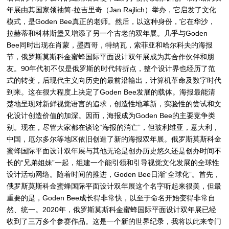
年展由其国家领袖简·拉吉里奇（Jan Rajlich）举办，它启发了文化
模式，是Goden Bee真正的老师。然后，以这种身份，它在华沙，
拉赫蒂和科林斯堡又增添了另一个古老的双年展。几乎与Goden
Bee同时出现在肖蒙，墨西哥，特纳瓦，索菲亚和哈尔科夫的海报
节，俄罗斯莫斯科金蜜蜂国际平面设计双年展成为其合作伙伴和朋
友。90年代初不仅是俄罗斯的时代转折点，整个设计界也经历了范
式的转变，后现代主义向历史的最前沿输出，计算机革命及数字时代
到来。这在很大程度上决定了Goden Bee发展的载体。海报最能清
楚地呈现对新鲜视觉语言的追求，创造性地革新，实验性的尝试和文
化设计创造价值的加深。因而，海报成为Goden Bee的主要竞争类
别。现在，尽管大家都在谈论“海报的消亡”，但玻利维亚，意大利，
中国，厄尔多尔等地区依旧创造了新的海报双年展。俄罗斯莫斯科金
蜜蜂国际平面设计双年展与其他无论是创办历史悠久还是创办时间不
长的“兄弟姐妹”一起，组建一个能引领和引导视觉文化发展的全球性
设计活动网络。随着时间的推进，Goden Bee日渐“全球化”。首先，
俄罗斯莫斯科金蜜蜂国际平面设计双年展这个名字听起来很美，但最
重要的是，Goden Bee成长得非常快，以至于命名开始变得非常自
然、统一。2020年，俄罗斯莫斯科金蜜蜂国际平面设计双年展已经
收到了三万多个参赛作品。这是一个新的世界纪录，我将以此来专门