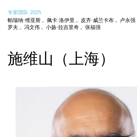
专家团队 2025
帕瑞纳·维亚斯
,
佩卡·洛伊里
,
皮齐·威兰卡布
,
卢永强
罗夫
,
冯文伟
,
小扬·拉吉里奇
,
张福强
施维山（上海）